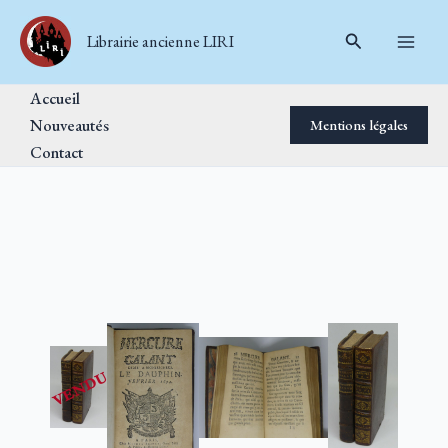
Aller
Rechercher
au
Librairie ancienne LIRI
contenu
Accueil
Nouveautés
Mentions légales
Contact