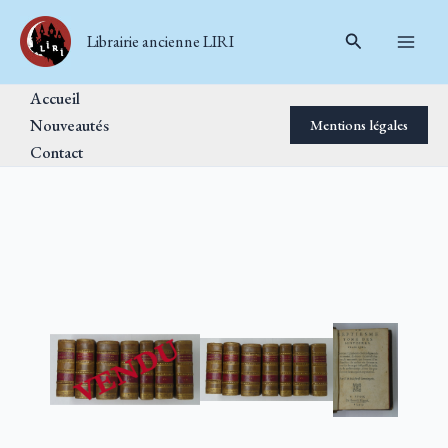
Aller
Rechercher
au
Librairie ancienne LIRI
contenu
Accueil
Nouveautés
Mentions légales
Contact