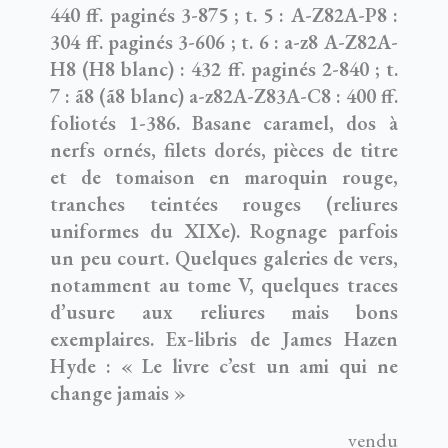
440 ff. paginés 3-875 ; t. 5 : A-Z82A-P8 :
304 ff. paginés 3-606 ; t. 6 : a-z8 A-Z82A-
H8 (H8 blanc) : 432 ff. paginés 2-840 ; t.
7 : ã8 (ã8 blanc) a-z82A-Z83A-C8 : 400 ff.
foliotés 1-386. Basane caramel, dos à
nerfs ornés, filets dorés, pièces de titre
et de tomaison en maroquin rouge,
tranches teintées rouges (reliures
uniformes du XIXe). Rognage parfois
un peu court. Quelques galeries de vers,
notamment au tome V, quelques traces
d’usure aux reliures mais bons
exemplaires. Ex-libris de James Hazen
Hyde : « Le livre c’est un ami qui ne
change jamais »
vendu