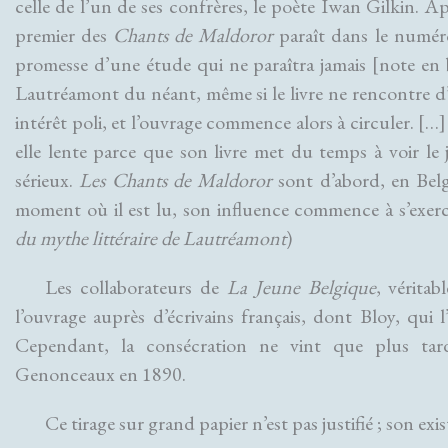
celle de l’un de ses confrères, le poète Iwan Gilkin. A
premier des
Chants de Maldoror
paraît dans le numér
promesse d’une étude qui ne paraîtra jamais [note en 
Lautréamont du néant, même si le livre ne rencontre 
intérêt poli, et l’ouvrage commence alors à circuler. […
elle lente parce que son livre met du temps à voir le j
sérieux.
Les Chants de Maldoror
sont d’abord, en Belg
moment où il est lu, son influence commence à s’exer
du mythe littéraire de Lautréamont
)
Les collaborateurs de
La Jeune Belgique
, véritab
l’ouvrage auprès d’écrivains français, dont Bloy, qu
Cependant, la consécration ne vint que plus tard,
Genonceaux en 1890.
Ce tirage sur grand papier n’est pas justifié ; son 