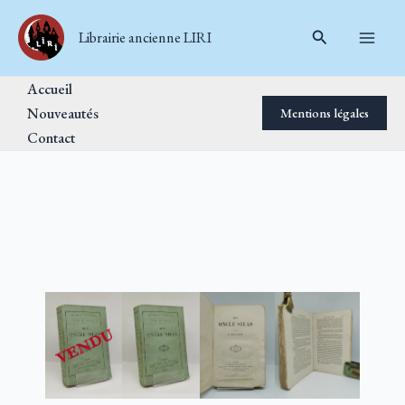
Aller
Rechercher
au
Librairie ancienne LIRI
contenu
Accueil
Nouveautés
Mentions légales
Contact