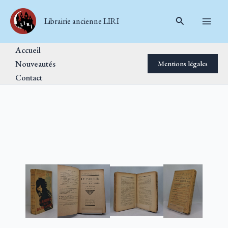
Aller
Rechercher
au
Librairie ancienne LIRI
contenu
Accueil
Nouveautés
Mentions légales
Contact