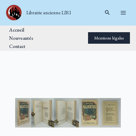
Aller
Rechercher
au
Librairie ancienne LIRI
contenu
Accueil
Nouveautés
Mentions légales
Contact