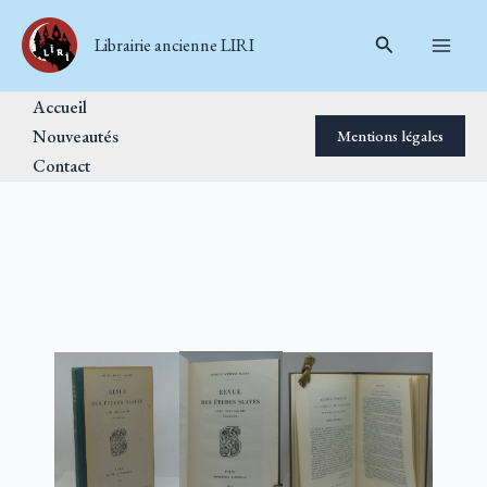
Aller
Rechercher
au
Librairie ancienne LIRI
contenu
Accueil
Nouveautés
Mentions légales
Contact