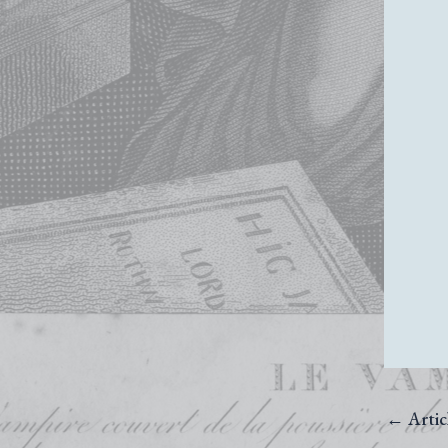
←
Artic